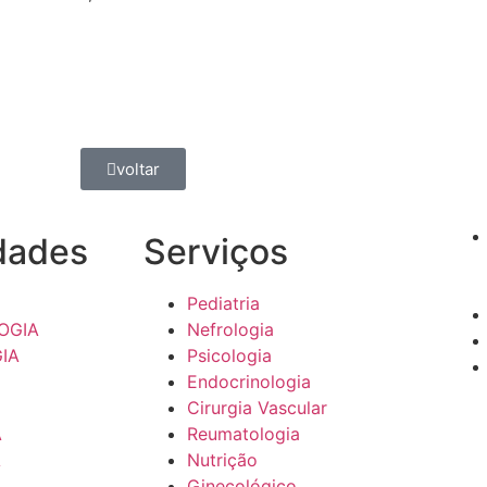
voltar
dades
Serviços
Pediatria
OGIA
Nefrologia
IA
Psicologia
Endocrinologia
Cirurgia Vascular
A
Reumatologia
A
Nutrição
Ginecológico